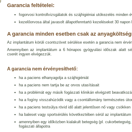
Garancia feltételei:
fogorvosi kontrollvizsgálatok és szájhigiéniai utókezelés minden 
kezelőorvosa által javasolt állapotfenntartó kezeléseket 30 napon be
A garancia minden esetben csak az anyagköltség
Az implantátum körüli csontszövet sérülése esetén a garancia nem érvén
Amennyiben az implantátum a 6 hónapos gyógyulási időszak alatt sér
cserét ingyen elvégezzük.
A garancia nem érvényesíthető:
ha a paciens elhanyagolja a szájhigiéniát
ha a paciens nem tartja be az orvos utasításait
ha a problémát egy másik fogászati klinikán elvégzett beavatkoz
ha a fogíny visszahúzódik vagy a csontállomány természetes út
ha a paciens testsúlya rövid idő alatt jelentősen nő vagy csökken
ha baleset vagy sportsérülés következtében sérül az implantátum
amennyiben egy időközben kialakult betegség (pl. cukorbetegség, 
fogászati állapotra