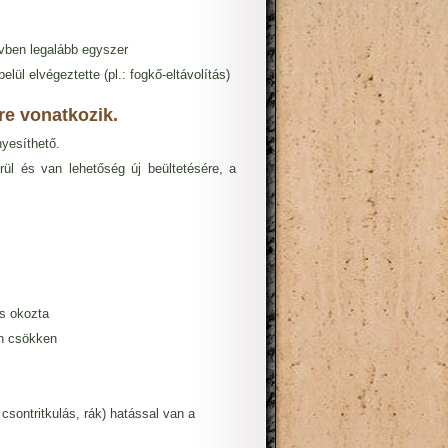
évben legalább egyszer
lül elvégeztette (pl.: fogkő-eltávolítás)
re vonatkozik.
yesíthető.
ül és van lehetőség új beültetésére, a
ás okozta
on csökken
csontritkulás, rák) hatással van a