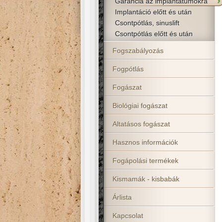
Garancia az implantátumokra
Implantáció előtt és után
Csontpótlás, sinuslift
Csontpótlás előtt és után
Fogszabályozás
Fogpótlás
Fogászat
Biológiai fogászat
Altatásos fogászat
Hasznos információk
Fogápolási termékek
Kismamák - kisbabák
Árlista
Kapcsolat